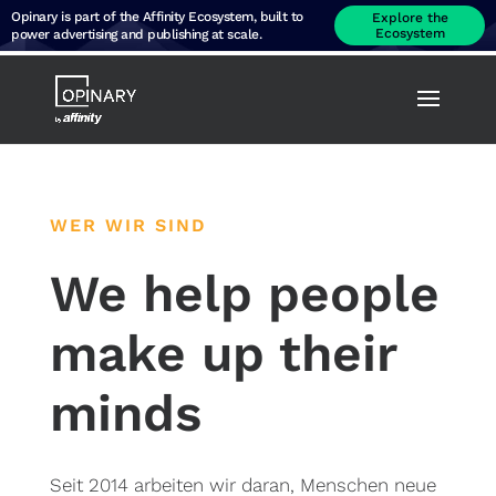
Opinary is part of the Affinity Ecosystem, built to
Explore the
Ecosystem
power advertising and publishing at scale.
WER WIR SIND
We help people
make up their
minds
Seit 2014 arbeiten wir daran, Menschen neue