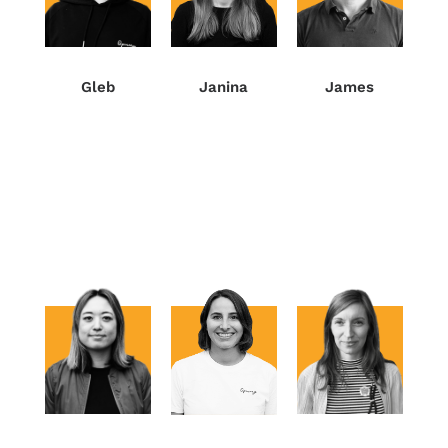
Gleb
James
Janina