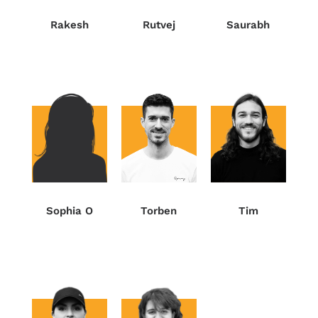
Rakesh
Rutvej
Saurabh
Sophia O
Torben
Tim