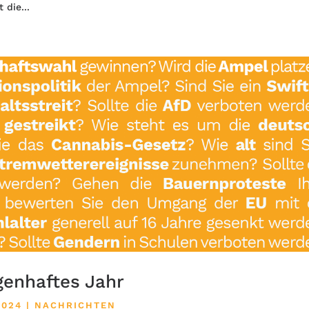
 die...
genhaftes Jahr
2024
|
NACHRICHTEN