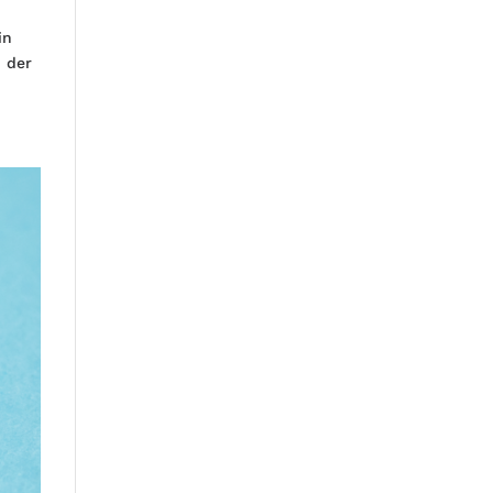
in
n der