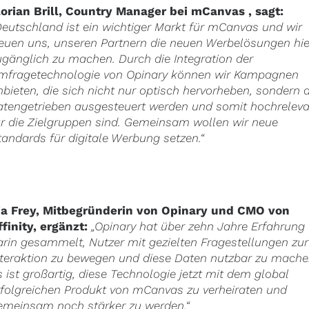
lorian Brill, Country Manager bei mCanvas
, sagt:
Deutschland ist ein wichtiger Markt für mCanvas und wir
reuen uns, unseren Partnern die neuen Werbelösungen hie
ugänglich zu machen. Durch die Integration der
mfragetechnologie von Opinary können wir Kampagnen
nbieten, die sich nicht nur optisch hervorheben, sondern 
atengetrieben ausgesteuert werden und somit hochrelev
ür die Zielgruppen sind. Gemeinsam wollen wir neue
tandards für digitale Werbung setzen.“
ia Frey, Mitbegründerin von Opinary und CMO von
ffinity, ergänzt:
„Opinary hat über zehn Jahre Erfahrung
arin gesammelt, Nutzer mit gezielten Fragestellungen zur
nteraktion zu bewegen und diese Daten nutzbar zu mache
s ist großartig, diese Technologie jetzt mit dem global
rfolgreichen Produkt von mCanvas zu verheiraten und
emeinsam noch stärker zu werden.“