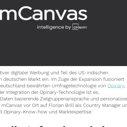
tiver digitaler Werbung und Teil des US-indischen
en deutschen Markt ein. Im Zuge der Expansion fusioniert
 Deutschland bewährten Umfragetechnologie von
Opinary
,
der Integration der Opinary-Technologie ist es,
Daten basierende Zielgruppenansprache und personalisie
mCanvas vor Ort auf Florian Brill als Country Manager u
mit Opinary-Know-how und Marktexpertise.