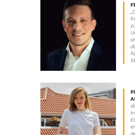
F
„
f
z
U
a
d
f
S
P
A
d
I
E
e
g